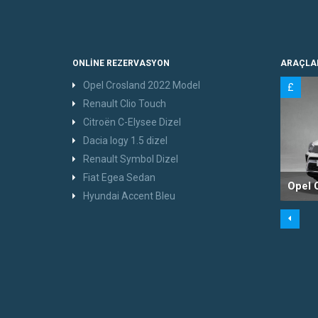
ONLINE REZERVASYON
ARAÇLA
Opel Crosland 2022 Model
£
Renault Clio Touch
Citroën C-Elysee Dizel
Dacia logy 1.5 dizel
Renault Symbol Dizel
Fiat Egea Sedan
Opel 
Hyundai Accent Bleu