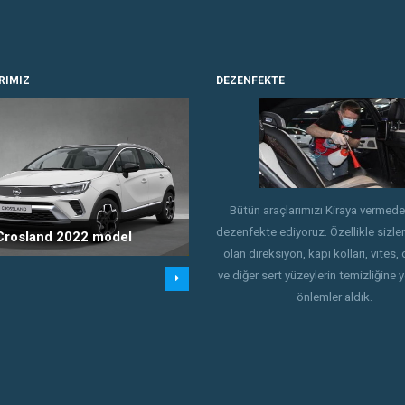
RIMIZ
DEZENFEKTE
£
Bütün araçlarımızı Kiraya vermed
dezenfekte ediyoruz. Özellikle sizle
Crosland 2022 model
Peugeot Partner Dizel Otomatik
olan direksiyon, kapı kolları, vites,
ve diğer sert yüzeylerin temizliğine 
önlemler aldık.