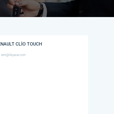
ENAULT CLIO TOUCH
rent@likyacar.com