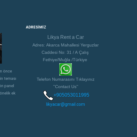
ADRESIMIZ
Likya Rent a Car
£
£
Adres: Akarca Mahallesi Yerguzlar
Caddesi No: 31 / A Çalış
Fethiye/Muğla /Türkiye
en önce
rin teması
Telefon Numarasını Tıklayınız
Citroën C-Elysée
Hyundai Accent Blue
 ön panel
''Contact Us''
yönelik ek
+905053011995
likyacar@gmail.com