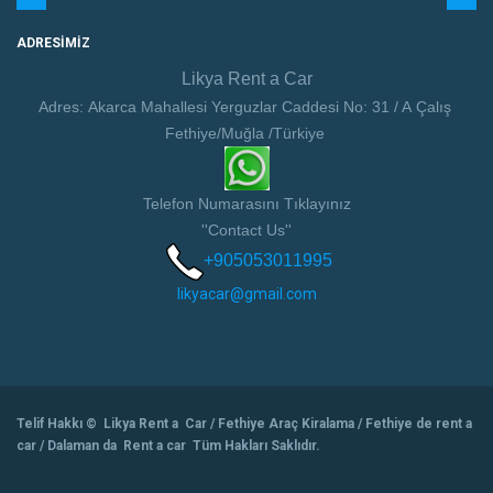
ADRESIMIZ
Likya Rent a Car
Adres: Akarca Mahallesi Yerguzlar Caddesi No: 31 / A Çalış
Fethiye/Muğla /Türkiye
Telefon Numarasını Tıklayınız
''Contact Us''
+905053011995
likyacar@gmail.com
Telif Hakkı © Likya Rent a Car / Fethiye Araç Kiralama / Fethiye de rent a
car / Dalaman da Rent a car Tüm Hakları Saklıdır.