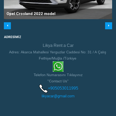
Opel Crosland 2022 model
ADRESIMIZ
Likya Rent a Car
Adres: Akarca Mahallesi Yerguzlar Caddesi No: 31 / A Çalış
Fethiye/Muğla /Türkiye
Telefon Numarasını Tıklayınız
''Contact Us''
+905053011995
likyacar@gmail.com